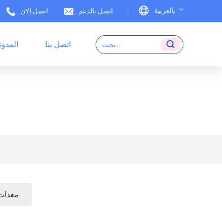
بالعربية
اتصل بالدعم
اتصل الان
اتصل بنا
المدون
English
ملصقات RFID
Français
Deutsch
Italiano
Español
Português
日本語
معدات
بالعربية