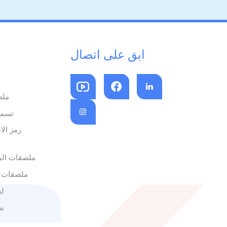
ابق على اتصال
ملص
تسمي
رمز الا
ملصقات البا
ملصقات 
لف
نص