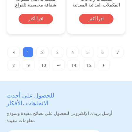
المكملات الغذائية المعدنية
شفافة مخصصة للفراغ
المصنوعة من رقائق
معدنية باردة
اقرأ أكثر
اقرأ أكثر
1
2
3
4
5
6
7
8
9
10
14
15
للحصول على أحدث
الاتجاهات ،الأفكار
والترقيات.
أرسل بريدك الإلكتروني للحصول على نصائح مفيدة ونموذج
معلومات مفيدة.