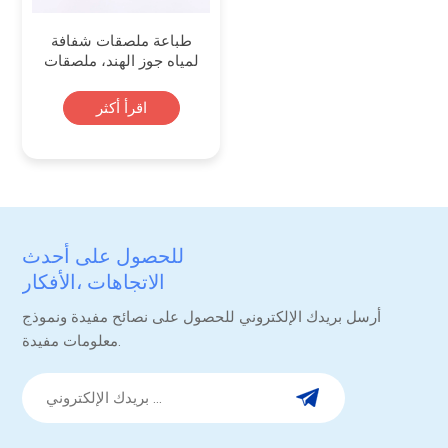
طباعة ملصقات شفافة
لمياه جوز الهند، ملصقات
زجاجات مشروبات شفافة
مخصصة
اقرأ أكثر
للحصول على أحدث
الاتجاهات ،الأفكار
والترقيات.
أرسل بريدك الإلكتروني للحصول على نصائح مفيدة ونموذج
معلومات مفيدة.