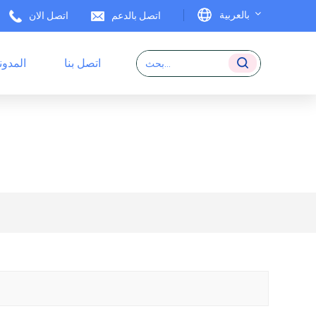
بالعربية
اتصل بالدعم
اتصل الان
اتصل بنا
المدون
English
ملصقات RFID
Français
Deutsch
Italiano
Español
Português
日本語
بالعربية