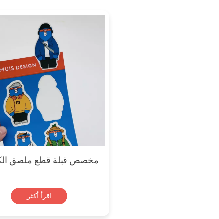
مخصص قبلة قطع ملصق الك
اقرأ أكثر