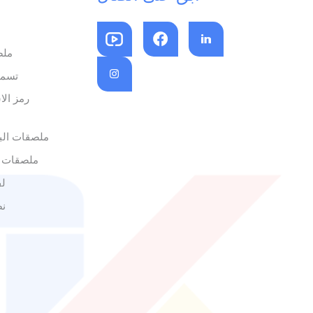
ملص
تسمي
رمز الا
ملصقات البا
ملصقات 
لف
نص