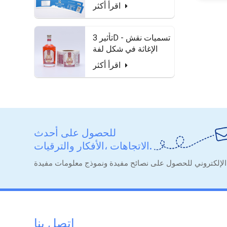
للماء وآمنة للطعام
اقرأ أكثر
تأثير 3D - تسميات نقش
الإغاثة في شكل لفة
لزجاجة الخمور
اقرأ أكثر
للحصول على أحدث
الاتجاهات ،الأفكار والترقيات.
اتصل بنا