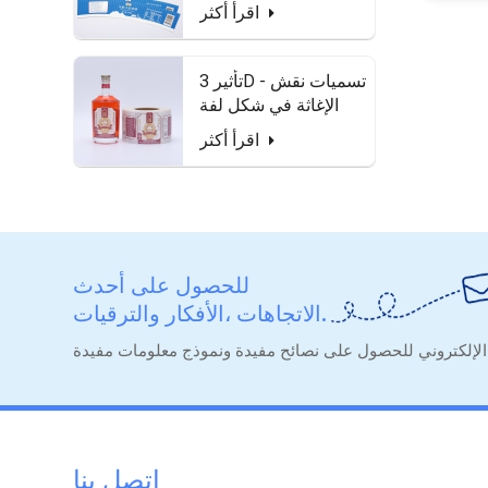
للماء وآمنة للطعام
اقرأ أكثر
تأثير 3D - تسميات نقش
الإغاثة في شكل لفة
لزجاجة الخمور
اقرأ أكثر
للحصول على أحدث
الاتجاهات ،الأفكار والترقيات.
اتصل بنا