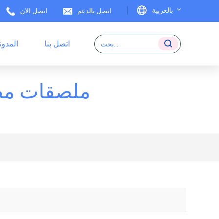
بالعربية
اتصل بالدعم
اتصل الان
اتصل بنا
المدون
English
ملصقات RFID
Français
ملصقات مطب
Deutsch
Italiano
Español
Português
日本語
بالعربية