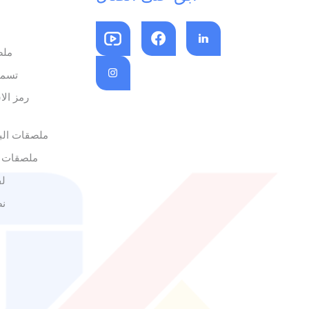
ملص
تسمي
رمز الا
ملصقات البا
ملصقات 
لف
نص