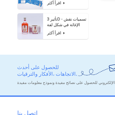
للماء وآمنة للطعام
اقرأ أكثر
تأثير 3D - تسميات نقش
الإغاثة في شكل لفة
لزجاجة الخمور
اقرأ أكثر
للحصول على أحدث
الاتجاهات ،الأفكار والترقيات.
اتصل بنا