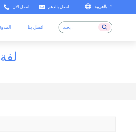
بالعربية
اتصل بالدعم
اتصل الان
اتصل بنا
المدون
English
ملصقات RFID
Français
لفة
Deutsch
Italiano
Español
Português
日本語
بالعربية