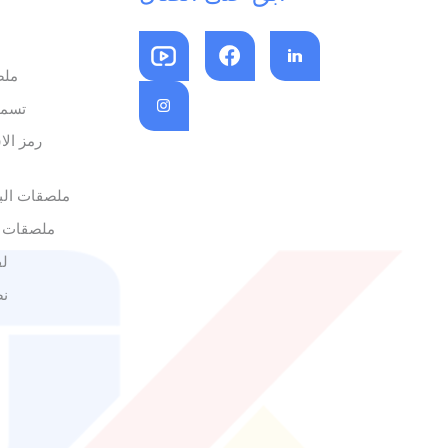
ملص
تسمي
رمز الا
ملصقات البا
ملصقات 
لف
نص