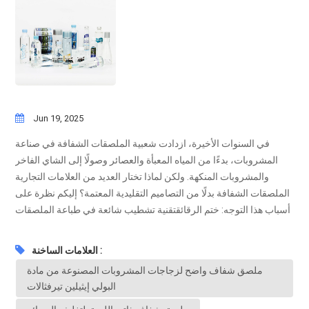
Jun 19, 2025
في السنوات الأخيرة، ازدادت شعبية الملصقات الشفافة في صناعة
المشروبات، بدءًا من المياه المعبأة والعصائر وصولًا إلى الشاي الفاخر
والمشروبات المنكهة. ولكن لماذا تختار العديد من العلامات التجارية
الملصقات الشفافة بدلًا من التصاميم التقليدية المعتمة؟ إليكم نظرة على
أسباب هذا التوجه: ختم الرقائقتقنية تشطيب شائعة في طباعة الملصقات
تضيف تأثيرًا معدنيًا أو صبغيًا إلى مناطق معينة من الملصق. تعزيز الملكية
الفكرية لعلامتك التجارية جعل الشعارات أو التمائم أو عناصر تصميم
العلامات الساخنة :
التوقيع أكثر وضوحًا وسهولة في التعرف عليها ولا تنسى. لا يوجد مظهر
ملصق شفاف واضح لزجاجات المشروبات المصنوعة من مادة
ملصق يخلق مظهرًا متميزًا وبسيطًا. 1. يخلق "مظهرًا بدون ملصق"
البولي إيثيلين تيرفثالات
يسلط الضوء على المنتج ملصقات واضحة تُستخدم غالبًا لتحقيق تصميم
أنيق وعصري وبسيط. عند وضعها على عبوات شفافة مثل زجاجات البولي