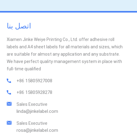
الكامل، تتميز الملصقات الشفافة بأحجام أصغر وأرق، مع الحفاظ على
تأثير بصري قوي. كما تستخدم العديد من العلامات التجارية مواد قابلة
لإعادة التدوير، مثل أغشية BOPP أو PET مع مواد لاصقة قابلة للغسل،
اتصل بنا
مما يدعم استراتيجيات التغليف الصديقة للبيئة. الأفكار النهائية اختيار
الملصقات الشفافة ليس مجرد اتجاه تصميمي، بل هو خطوة استراتيجية
تتماشى مع توقعات المستهلكين من حيث الأصالة والبساطة والاستدامة.
Xiamen Jinke Weiye Printing Co., Ltd. offer adhesive roll
إذا كنت تُطلق منتجًا للمشروبات أو تُفكر في تحديث عبواته، فقد تكون
labels and A4 sheet labels for all materials and sizes, which
الملصقات الشفافة هي المفتاح لجذب انتباه المستهلك المعاصر. في
are suitable for almost any application and any substrate.
جينكي ليبلنحن متخصصون في إنتاج ملصقات شفافة عالية الجودة،
We have perfect quality management system in place with
بخيارات متنوعة من المواد واللاصق، مصممة خصيصًا لتناسب نوع
full-time qualified
زجاجتك واحتياجاتك في تصميم علامتك التجارية. تواصل معنا للحصول
+86 15805927008
على عينات أو دعم فني!
+86 15805928278
Sales Executive
linda@jinkelabel.com
Sales Executive
rosa@jinkelabel.com