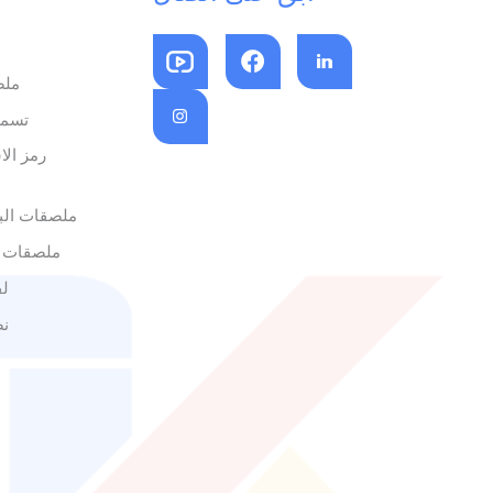
ملص
تسمي
رمز الا
ملصقات البا
ملصقات 
لف
نص