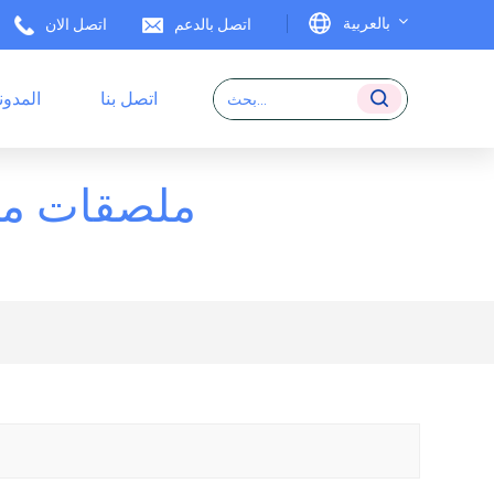
بالعربية
اتصل بالدعم
اتصل الان
اتصل بنا
المدون
English
ملصقات RFID
Français
ملصقات مط
Deutsch
Italiano
Español
Português
日本語
بالعربية