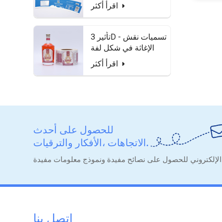
للماء وآمنة للطعام
اقرأ أكثر
تأثير 3D - تسميات نقش
الإغاثة في شكل لفة
لزجاجة الخمور
اقرأ أكثر
للحصول على أحدث
الاتجاهات ،الأفكار والترقيات.
اتصل بنا