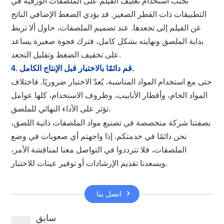
تجنب استخدام تغليف الفيلم على الملصقات الورقية في
التطبيقات ذات القطر الصغير. قد يؤدي الضغط الإضافي الناتج
عن الفيلم إلى تجعدها. عند تصميم الملصقات، حاول ألا تربط
بداية الملصق ونهايته بشكل كامل، فترك فجوة صغيرة يساعد
على تخفيف الضغط وتقليل التجعد.
4. قم دائمًا بالاختبار قبل الإنتاج الكامل.
حتى مع استخدام المواد المناسبة، يُعدّ الاختبار ضروريًا. فاختلاف
المواد الخام، وأقطار الأنابيب، وظروف الاستخدام، كلها عوامل
تؤثر على الأداء النهائي للملصق.
بصفتنا شركة متخصصة في تصنيع مواد الملصقات ذاتية اللصق،
نحن دائمًا في خدمتكم. إذا واجهتم أي صعوبات في وضع
الملصقات، فلا تترددوا في التواصل معنا لمناقشة الأمر،
ويسعدنا تقديم الإرشادات أو توفير عينات للاختبار.
اتصل بنا
سابق