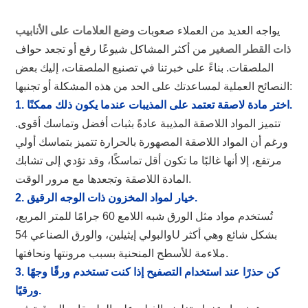
يواجه العديد من العملاء صعوبات
وضع العلامات على الأنابيب
ذات القطر الصغير
من أكثر المشاكل شيوعًا رفع أو تجعد حواف
الملصقات. بناءً على خبرتنا في تصنيع الملصقات، إليك بعض
النصائح العملية لمساعدتك على الحد من هذه المشكلة أو تجنبها:
1. اختر مادة لاصقة تعتمد على المذيبات عندما يكون ذلك ممكنًا.
تتميز المواد اللاصقة المذيبة عادةً بثبات أفضل وتماسك أقوى.
ورغم أن المواد اللاصقة المصهورة بالحرارة تتميز بتماسك أولي
مرتفع، إلا أنها غالبًا ما تكون أقل تماسكًا، وقد تؤدي إلى تشابك
المادة اللاصقة وتجعدها مع مرور الوقت.
2. خيار لمواد المخزون ذات الوجه الرقيق.
تُستخدم مواد مثل الورق شبه اللامع 60 جرامًا للمتر المربع،
والبولي إيثيلين، والورق الصناعي 54U بشكل شائع وهي أكثر
ملاءمة للأسطح المنحنية بسبب مرونتها ونحافتها.
3. كن حذرًا عند استخدام التصفيح إذا كنت تستخدم ورقًا وجهًا
ورقيًا.