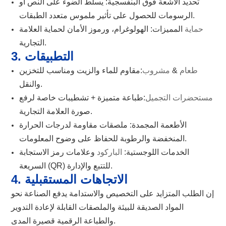
تحديد الأشعة فوق البنفسجية: يسلط الضوء على النص أو
الرسومات للحصول على تأثير ملموس متعدد الطبقات.
حماية
المميزات: الهولوغرام، ورموز الأمان لحماية العلامة
التجارية.
3. التطبيقات
طعام
&
مشروب
:مقاوم للماء والزيت ومناسب للتخزين
والنقل.
مستحضرات التجميل
:طباعة متميزة + تشطيبات خاصة لرفع
صورة العلامة التجارية.
الأطعمة المجمدة: ملصقات مقاومة لدرجات الحرارة
المنخفضة والرطوبة للحفاظ على وضوح المعلومات.
الخدمات اللوجستية:
الباركود
وعلامات رمز الاستجابة
السريعة (QR) للتتبع والإدارة.
4. الاتجاهات المستقبلية
إن الطلب المتزايد على التخصيص والاستدامة يدفع الصناعة نحو
المواد الصديقة للبيئة والملصقات القابلة لإعادة التدوير
والطباعة الرقمية قصيرة المدى.