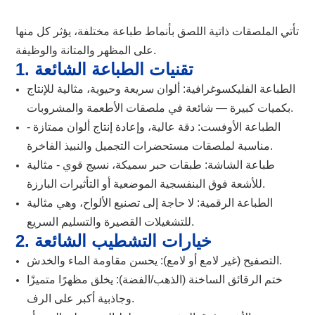
تأتي الملصقات ذاتية اللصق بأنماط طباعة مختلفة، يؤثر كل منها
على المظهر والمتانة والوظيفة.
1. تقنيات الطباعة الشائعة
الطباعة الفليكسوغرافية: ألوان سريعة وحيوية، مثالية للإنتاج
بكميات كبيرة — شائعة في ملصقات الأطعمة والمشروبات.
الطباعة الأوفست: دقة عالية، وإعادة إنتاج ألوان ممتازة -
مناسبة لملصقات مستحضرات التجميل والنبيذ الفاخرة.
طباعة الشاشة: طبقات حبر سميكة، نسيج قوي - مثالية
للأشعة فوق البنفسجية الموضعية أو التأثيرات البارزة.
الطباعة الرقمية: لا حاجة إلى تصنيع الألواح، وهي مثالية
للتشغيلات القصيرة والتسليم السريع.
2. خيارات التشطيب الشائعة
التصفيح (غير لامع أو لامع): يحسن مقاومة الماء والخدش.
ختم الرقائق الساخنة (الذهب/الفضة): يخلق مظهرًا متميزًا
وجاذبية أكبر على الرف.