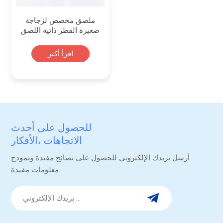
ملصق مخصص لزجاجة
صغيرة القطر ذاتية اللصق
لتغليف الأطعمة
والمشروبات
اقرأ أكثر
للحصول على أحدث
الاتجاهات ،الأفكار
والترقيات.
أرسل بريدك الإلكتروني للحصول على نصائح مفيدة ونموذج
معلومات مفيدة.