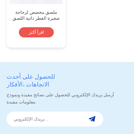
ملصق مخصص لزجاجة
صغيرة القطر ذاتية اللصق
لتغليف الأطعمة
والمشروبات
اقرأ أكثر
للحصول على أحدث
الاتجاهات ،الأفكار
والترقيات.
أرسل بريدك الإلكتروني للحصول على نصائح مفيدة ونموذج
معلومات مفيدة.