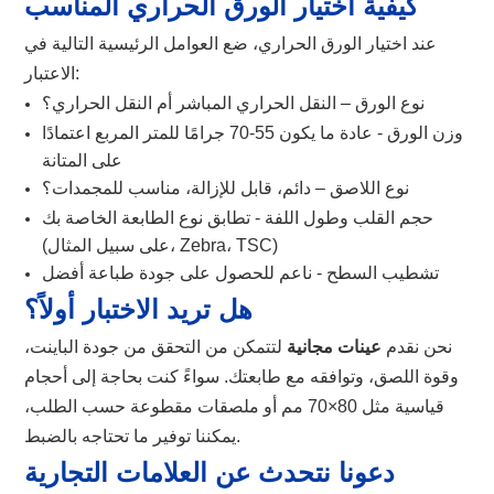
كيفية اختيار الورق الحراري المناسب
عند اختيار الورق الحراري، ضع العوامل الرئيسية التالية في
الاعتبار:
نوع الورق – النقل الحراري المباشر أم النقل الحراري؟
وزن الورق - عادة ما يكون 55-70 جرامًا للمتر المربع اعتمادًا
على المتانة
نوع اللاصق – دائم، قابل للإزالة، مناسب للمجمدات؟
حجم القلب وطول اللفة - تطابق نوع الطابعة الخاصة بك
(على سبيل المثال، Zebra، TSC)
تشطيب السطح - ناعم للحصول على جودة طباعة أفضل
هل تريد الاختبار أولاً؟
نحن نقدم
عينات مجانية
لتتمكن من التحقق من جودة الباينت،
وقوة اللصق، وتوافقه مع طابعتك. سواءً كنت بحاجة إلى أحجام
قياسية مثل 80×70 مم أو ملصقات مقطوعة حسب الطلب،
يمكننا توفير ما تحتاجه بالضبط.
دعونا نتحدث عن العلامات التجارية